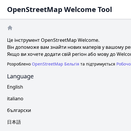
OpenStreetMap Welcome Tool
Головна
Це інструмент OpenStreetMap Welcome.
Він допоможе вам знайти нових маперів у вашому регі
Якщо ви хочете додати свій регіон або мову до Welc
Розроблено
OpenStreetMap Бельгія
та підтримується
Робочо
Language
English
italiano
български
日本語